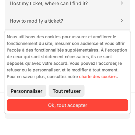
I lost my ticket, where can I find it?
How to modify a ticket?
Nous utilisons des cookies pour assurer et améliorer le
Others
fonctionnement du site, mesurer son audience et vous offrir
l'accès à des fonctionnalités supplémentaires. À l'exception
de ceux qui sont strictement nécessaires, ils ne sont
déposés qu'avec votre accord. Vous pouvez l'accorder, le
refuser ou le personnaliser, et le modifier à tout moment.
Pour en savoir plus, consultez notre
charte des cookies
.
Terms of use
 - 
Registration terms
 - 
Consent platform
Personnaliser
Tout refuser
Ok, tout accepter
This event has ended.